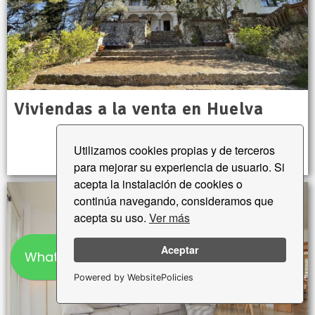
Viviendas a la venta en Huelva
Viviendas en Huelva
Utilizamos cookies propias y de terceros
para mejorar su experiencia de usuario. Si
acepta la instalación de cookies o
continúa navegando, consideramos que
acepta su uso.
Ver más
Aceptar
WhatsApp
Powered by WebsitePolicies