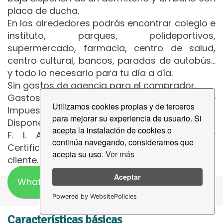
placa de ducha.
En los alrededores podrás encontrar colegio e
instituto, parques, polideportivos,
supermercado, farmacia, centro de salud,
centro cultural, bancos, paradas de autobús…
y todo lo necesario para tu día a día.
Sin gastos de agencia para el comprador.
Gastos de Notaría, Financiación, Registro e
Utilizamos cookies propias y de terceros
Impuestos no incluidos.
para mejorar su experiencia de usuario. Si
Disponemos de asesoramiento financiero.
acepta la instalación de cookies o
F. I. A. (Ficha Informativa Abreviada) y
continúa navegando, consideramos que
Certificación Energética a disposición del
acepta su uso.
Ver más
cliente.
Aceptar
WhatsApp
Powered by WebsitePolicies
Características básicas