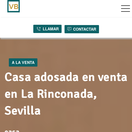
vegación por palanca
LLAMAR
LLAMAR
CONTACTAR
CONTACTAR
A LA VENTA
Casa adosada en venta
en La Rinconada,
Sevilla
casa